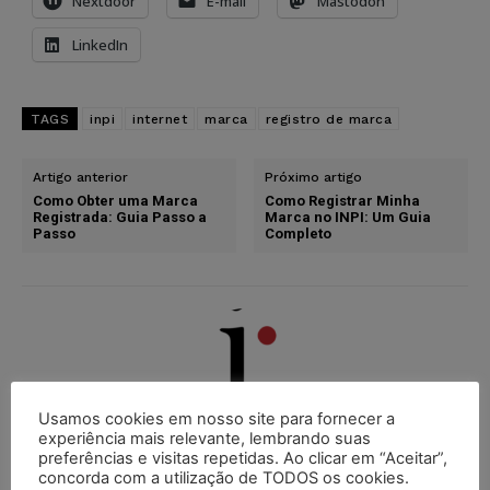
Nextdoor
E-mail
Mastodon
LinkedIn
TAGS
inpi
internet
marca
registro de marca
Artigo anterior
Próximo artigo
Como Obter uma Marca
Como Registrar Minha
Registrada: Guia Passo a
Marca no INPI: Um Guia
Passo
Completo
Usamos cookies em nosso site para fornecer a
experiência mais relevante, lembrando suas
Juristas
preferências e visitas repetidas. Ao clicar em “Aceitar”,
concorda com a utilização de TODOS os cookies.
http://juristas.com.br