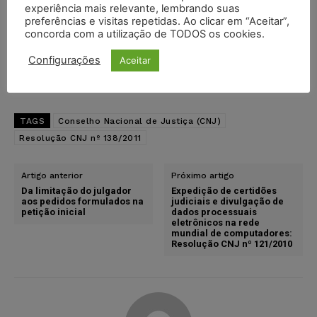
experiência mais relevante, lembrando suas
Pinterest
Tumblr
Reddit
preferências e visitas repetidas. Ao clicar em “Aceitar”,
concorda com a utilização de TODOS os cookies.
Nextdoor
E-mail
Mastodon
Configurações
Aceitar
LinkedIn
TAGS
Conselho Nacional de Justiça (CNJ)
Resolução CNJ nº 138/2011
Artigo anterior
Próximo artigo
Da limitação do julgador
Expedição de certidões
aos pedidos formulados na
judiciais e divulgação de
petição inicial
dados processuais
eletrônicos na rede
mundial de computadores:
Resolução CNJ nº 121/2010