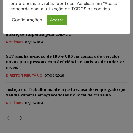
sexual infantil gerado por IA circularem em suas
preferências e visitas repetidas. Ao clicar em “Aceitar”,
plataformas
concorda com a utilização de TODOS os cookies.
NOTÍCIAS
07/08/2026
Configurações
Aceitar
Advogado preso por suspeita de matar o filho tem
inscrição suspensa pela OAB-TO
NOTÍCIAS
07/08/2026
STF amplia isenção de IBS e CBS na compra de veículos
novos para pessoas com deficiência e autistas de todos os
níveis
DIREITO TRIBUTÁRIO
07/08/2026
Justiça do Trabalho mantém justa causa de empregado que
vendia canetas emagrecedoras no local de trabalho
NOTÍCIAS
07/08/2026