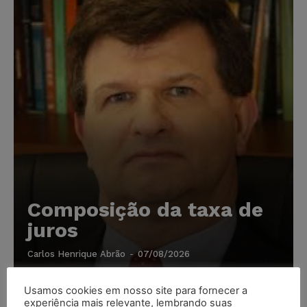
Composição da taxa de
juros
Carlos Henrique Abrão
-
07/08/2026
Usamos cookies em nosso site para fornecer a
Meta é alvo de denúncia após anúncios com conteúdo
experiência mais relevante, lembrando suas