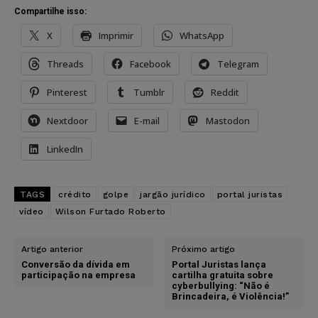
Compartilhe isso:
X
Imprimir
WhatsApp
Threads
Facebook
Telegram
Pinterest
Tumblr
Reddit
Nextdoor
E-mail
Mastodon
LinkedIn
TAGS
crédito
golpe
jargão jurídico
portal juristas
vídeo
Wilson Furtado Roberto
Artigo anterior
Próximo artigo
Conversão da dívida em
Portal Juristas lança
participação na empresa
cartilha gratuita sobre
cyberbullying: “Não é
Brincadeira, é Violência!”