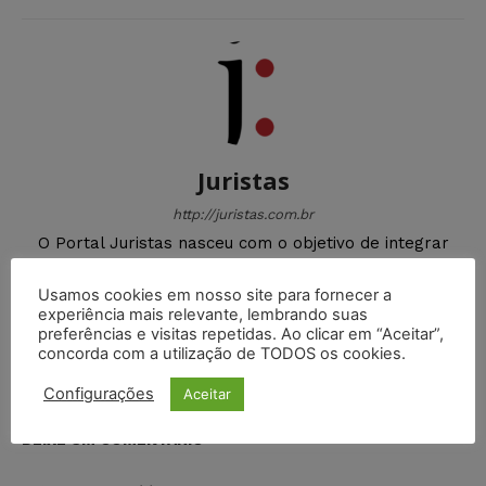
Juristas
http://juristas.com.br
O Portal Juristas nasceu com o objetivo de integrar
uma comunidade jurídica onde os internautas possam
compartilhar suas informações, ideias e delegar cada
Usamos cookies em nosso site para fornecer a
vez mais seu aprendizado em nosso Portal.
experiência mais relevante, lembrando suas
preferências e visitas repetidas. Ao clicar em “Aceitar”,
concorda com a utilização de TODOS os cookies.
Configurações
Aceitar
DEIXE UM COMENTÁRIO