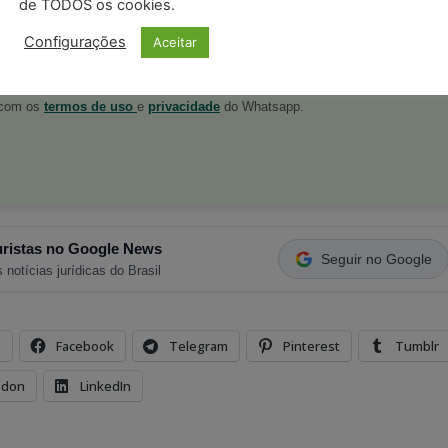
de TODOS os cookies.
Configurações
Aceitar
postagens diárias do Portal Juristas.
o com os
termos de uso
e
privacidade
do Whatsapp.
ristas no Google News
Seguir no Google
 notícias jurídicas do Brasil
s
Facebook
Telegram
Pinterest
Tumblr
odon
LinkedIn