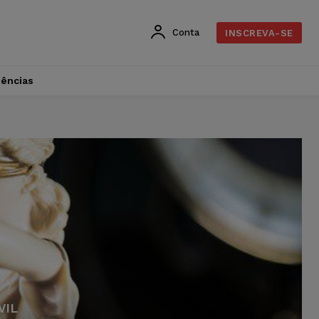
Conta
INSCREVA-SE
dências
VIL