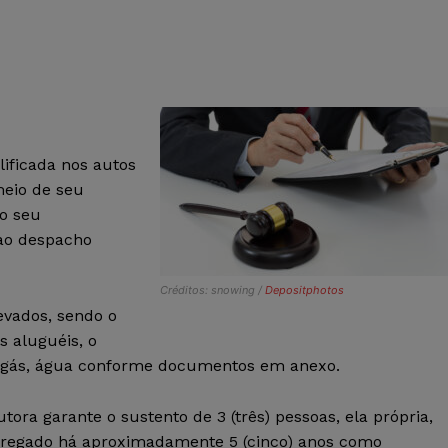
alificada nos autos
meio de seu
do seu
ao despacho
Créditos: snowing /
Depositphotos
evados, sendo o
s aluguéis, o
, gás, água conforme documentos em anexo.
ora garante o sustento de 3 (três) pessoas, ela própria,
regado há aproximadamente 5 (cinco) anos como