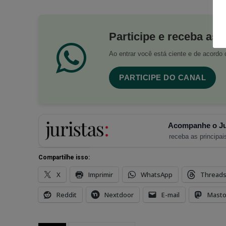
Participe e receba as 
Ao entrar você está ciente e de acord
PARTICIPE DO CANAL
Acompanhe o Ju
receba as principais
Compartilhe isso:
X
Imprimir
WhatsApp
Thread
Reddit
Nextdoor
E-mail
Mast