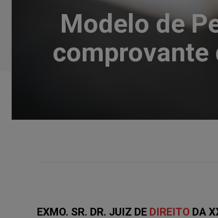
Modelo de Pe
comprovante 
EXMO. SR. DR. JUIZ DE
DIREITO
DA X