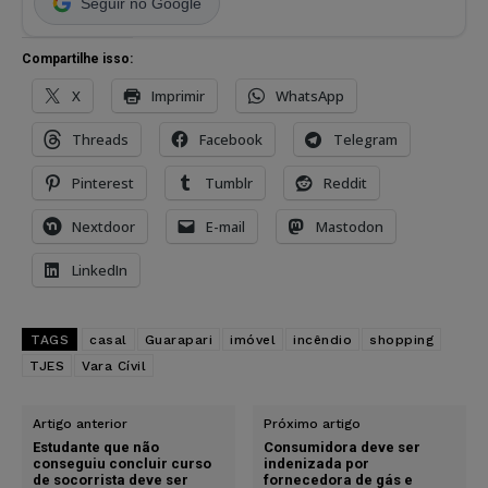
Seguir no Google
Compartilhe isso:
X
Imprimir
WhatsApp
Threads
Facebook
Telegram
Pinterest
Tumblr
Reddit
Nextdoor
E-mail
Mastodon
LinkedIn
TAGS
casal
Guarapari
imóvel
incêndio
shopping
TJES
Vara Cívil
Artigo anterior
Próximo artigo
Estudante que não
Consumidora deve ser
conseguiu concluir curso
indenizada por
de socorrista deve ser
fornecedora de gás e