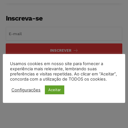
Inscreva-se
INSCREVER
Usamos cookies em nosso site para fornecer a
Li e aceito a
Política de Privacidade
.
experiência mais relevante, lembrando suas
preferências e visitas repetidas. Ao clicar em “Aceitar”,
concorda com a utilização de TODOS os cookies.
Configurações
Aceitar