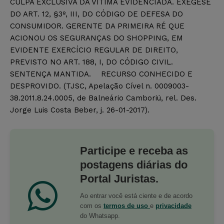
CULPA EXCLUSIVA DA VÍTIMA EVIDENCIADA. EXEGESE
DO ART. 12, §3º, III, DO CÓDIGO DE DEFESA DO
CONSUMIDOR. GERENTE DA PRIMEIRA RÉ QUE
ACIONOU OS SEGURANÇAS DO SHOPPING, EM
EVIDENTE EXERCÍCIO REGULAR DE DIREITO,
PREVISTO NO ART. 188, I, DO CÓDIGO CIVIL.
SENTENÇA MANTIDA. RECURSO CONHECIDO E
DESPROVIDO. (TJSC, Apelação Cível n. 0009003-
38.2011.8.24.0005, de Balneário Camboriú, rel. Des.
Jorge Luis Costa Beber, j. 26-01-2017).
Participe e receba as
postagens diárias do
Portal Juristas.
Ao entrar você está ciente e de acordo
com os
termos de uso
e
privacidade
do Whatsapp.