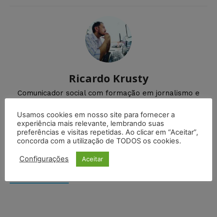
Ricardo Krusty
Comunicador social com formação em jornalismo e
radialismo, pós-graduado em cinema pela
Universidade Federal do Rio Grande do Norte (UFRN).
Usamos cookies em nosso site para fornecer a
experiência mais relevante, lembrando suas
preferências e visitas repetidas. Ao clicar em “Aceitar”,
concorda com a utilização de TODOS os cookies.
DEIXE UM COMENTÁRIO
Configurações
Aceitar
Default Comments (0)
Facebook Comments
Disqus Comments