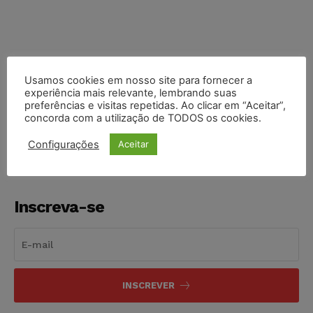
Usamos cookies em nosso site para fornecer a
experiência mais relevante, lembrando suas
COMPARTILHE
preferências e visitas repetidas. Ao clicar em “Aceitar”,
concorda com a utilização de TODOS os cookies.
Configurações
Aceitar
Inscreva-se
INSCREVER