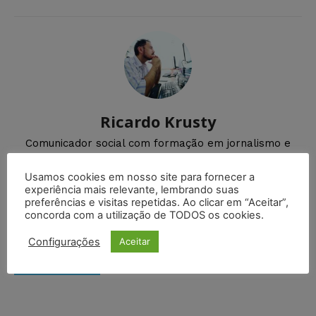
Ricardo Krusty
Comunicador social com formação em jornalismo e
radialismo, pós-graduado em cinema pela
Universidade Federal do Rio Grande do Norte (UFRN).
Usamos cookies em nosso site para fornecer a
experiência mais relevante, lembrando suas
preferências e visitas repetidas. Ao clicar em “Aceitar”,
concorda com a utilização de TODOS os cookies.
DEIXE UM COMENTÁRIO
Configurações
Aceitar
Default Comments (0)
Facebook Comments
Disqus Comments