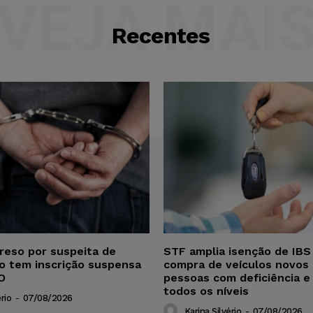
VEJA MAI
Recentes
reso por suspeita de
STF amplia isenção de IBS
ho tem inscrição suspensa
compra de veículos novos 
O
pessoas com deficiência e
todos os níveis
rio
-
07/08/2026
Karina Silvério
-
07/08/2026