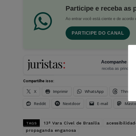
Participe e receba as 
Ao entrar você está ciente e de acord
PARTICIPE DO CANAL
Acompanhe o Ju
receba as principais
Compartilhe isso:
X
Imprimir
WhatsApp
Thread
Reddit
Nextdoor
E-mail
Mast
13ª Vara Cível de Brasília
acessibilidad
TAGS
propaganda enganosa