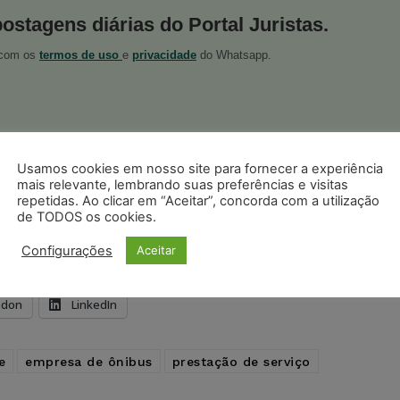
postagens diárias do Portal Juristas.
o com os
termos de uso
e
privacidade
do Whatsapp.
Usamos cookies em nosso site para fornecer a experiência
ristas no Google News
mais relevante, lembrando suas preferências e visitas
Seguir no Google
repetidas. Ao clicar em “Aceitar”, concorda com a utilização
 notícias jurídicas do Brasil
de TODOS os cookies.
Configurações
Aceitar
s
Facebook
Telegram
Pinterest
Tumblr
odon
LinkedIn
e
empresa de ônibus
prestação de serviço