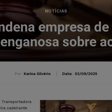
NOTÍCIAS
ondena empresa de 
enganosa sobre ac
Por
Karina Silvério
Data:
02/09/2025
a Transportadora
ira cadeirante