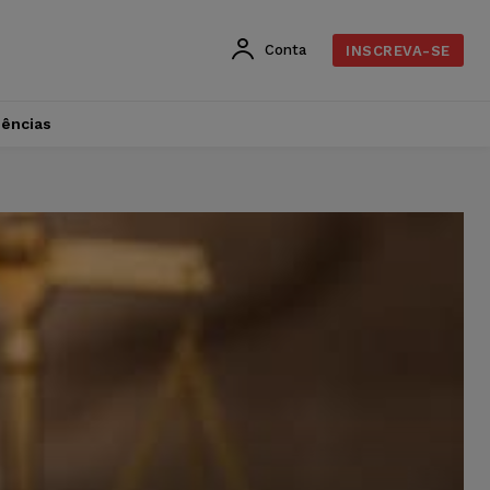
Conta
INSCREVA-SE
dências