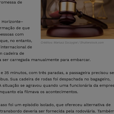
promessa de
 Horizonte–
nformação de que
 pessoas com
que, no entanto,
Créditos: Mariusz Szczygiel / Shutterstock.com
internacional de
m cadeira de
ia ser carregada manualmente para embarcar.
e 35 minutos, com três paradas, a passageira precisou se
nibus. Sua cadeira de rodas foi despachada no bagageiro,
 A situação se agravou quando uma funcionária da empre
enquanto ela filmava os acontecimentos.
so foi um episódio isolado, que ofereceu alternativa de
transbordo deveria ser fornecida pela rodoviária. També