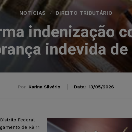
NOTÍCIAS
DIREITO TRIBUTÁRIO
rma indenização c
rança indevida de
Por
Karina Silvério
Data:
13/05/2026
istrito Federal
agamento de R$ 11