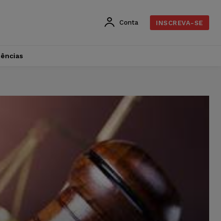
Conta
INSCREVA-SE
dências