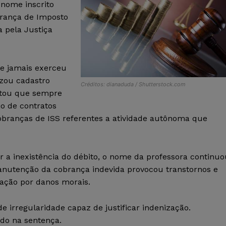
nome inscrito
brança de Imposto
a pela Justiça
e jamais exerceu
zou cadastro
Créditos: dianaduda / Shutterstock.com
latou que sempre
o de contratos
obranças de ISS referentes a atividade autônoma que
r a inexistência do débito, o nome da professora continu
manutenção da cobrança indevida provocou transtornos e
ação por danos morais.
e irregularidade capaz de justificar indenização.
ado na sentença.