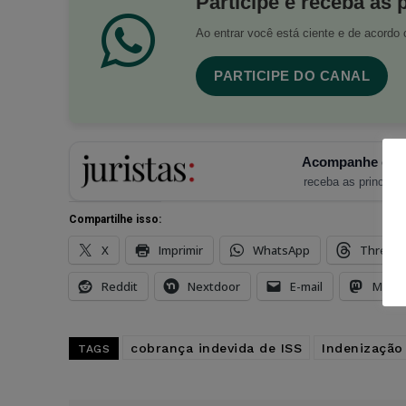
Participe e receba as 
Ao entrar você está ciente e de acord
PARTICIPE DO CANAL
Acompanhe o Ju
receba as principais
Compartilhe isso:
X
Imprimir
WhatsApp
Thread
Reddit
Nextdoor
E-mail
Mast
cobrança indevida de ISS
Indenização
TAGS