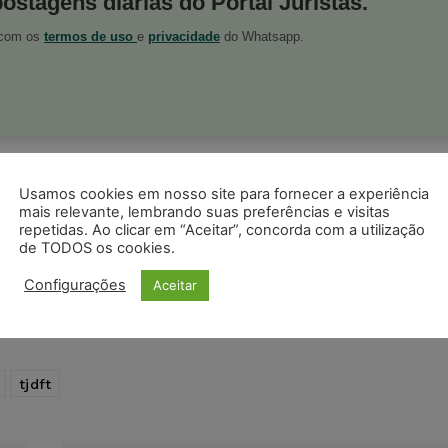
postagens diárias do Portal Juristas.
o com os
termos de uso
e
privacidade
do Whatsapp.
ristas no Google News
Seguir no Google
Usamos cookies em nosso site para fornecer a experiência
 notícias jurídicas do Brasil
mais relevante, lembrando suas preferências e visitas
repetidas. Ao clicar em “Aceitar”, concorda com a utilização
de TODOS os cookies.
s
Facebook
Telegram
Pinterest
Tumblr
Configurações
Aceitar
odon
LinkedIn
tjdft