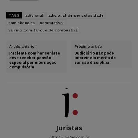
TAGS
adicional
adicional de periculosidade
caminhoneiro
combustível
veículo com tanque de combustível
Artigo anterior
Próximo artigo
Paciente com hanseníase
Judiciário não pode
deve receber pensão
intervir em mérito de
especial por internação
sanção disciplinar
compulsória
Juristas
http://juristas.com.br