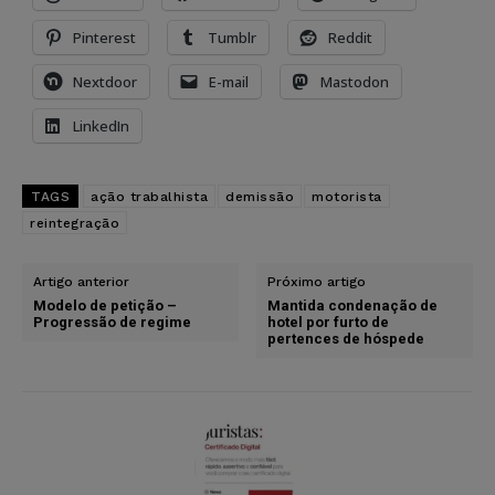
Pinterest
Tumblr
Reddit
Nextdoor
E-mail
Mastodon
LinkedIn
TAGS
ação trabalhista
demissão
motorista
reintegração
Artigo anterior
Próximo artigo
Modelo de petição –
Mantida condenação de
Progressão de regime
hotel por furto de
pertences de hóspede