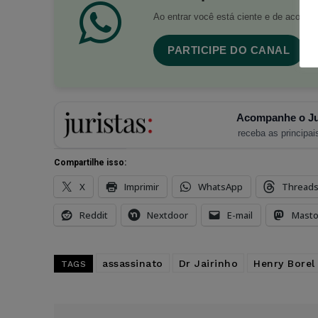
Ao entrar você está ciente e de acord
PARTICIPE DO CANAL
Acompanhe o Ju
receba as principais
Compartilhe isso:
X
Imprimir
WhatsApp
Thread
Reddit
Nextdoor
E-mail
Mast
assassinato
Dr Jairinho
Henry Borel
TAGS