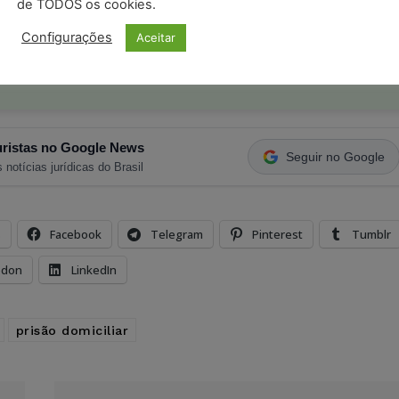
de TODOS os cookies.
o com os
termos de uso
e
privacidade
do Whatsapp.
Configurações
Aceitar
ristas no Google News
Seguir no Google
 notícias jurídicas do Brasil
s
Facebook
Telegram
Pinterest
Tumblr
odon
LinkedIn
prisão domiciliar