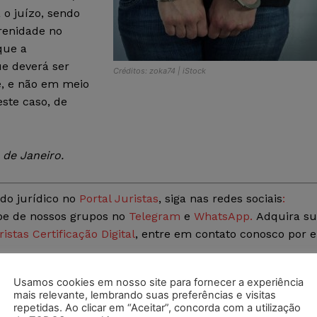
 o juízo, sendo
renidade no
que a
ue deverá ser
Créditos: zoka74 | iStock
e, e não em meio
este caso, de
 de Janeiro.
do jurídico no
Portal Juristas
, siga nas redes sociais
:
ipe de nossos grupos no
Telegram
e
WhatsApp.
Adquira s
ristas Certificação Digital
, entre em contato conosco por e
Usamos cookies em nosso site para fornecer a experiência
mais relevante, lembrando suas preferências e visitas
postagens diárias do Portal Juristas.
repetidas. Ao clicar em “Aceitar”, concorda com a utilização