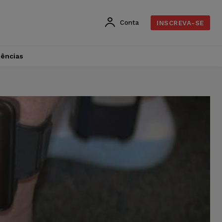
Conta
INSCREVA-SE
dências