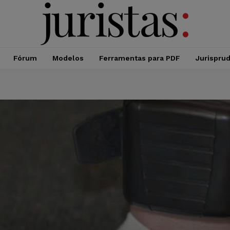
Fórum
Modelos
Ferramentas para PDF
Jurispru