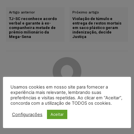
Artigo anterior
Próximo artigo
TJ-SC reconhece acordo
Violação de túmulo e
verbal e garante à ex-
entrega de restos mortais
companheira metade de
em saco plástico geram
prêmio milionário da
indenização, decide
Mega-Sena
Justiça
Usamos cookies em nosso site para fornecer a
experiência mais relevante, lembrando suas
Karina Silvério
preferências e visitas repetidas. Ao clicar em “Aceitar”,
concorda com a utilização de TODOS os cookies.
Configurações
Aceitar
DEIXE UM COMENTÁRIO