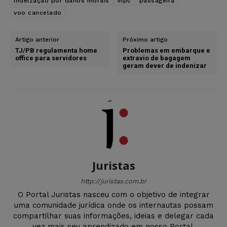
indeização por danos morais
inpc
passageira
voo cancelado
Artigo anterior
Próximo artigo
TJ/PB regulamenta home
Problemas em embarque e
office para servidores
extravio de bagagem
geram dever de indenizar
Juristas
http://juristas.com.br
O Portal Juristas nasceu com o objetivo de integrar
uma comunidade jurídica onde os internautas possam
compartilhar suas informações, ideias e delegar cada
vez mais seu aprendizado em nosso Portal.