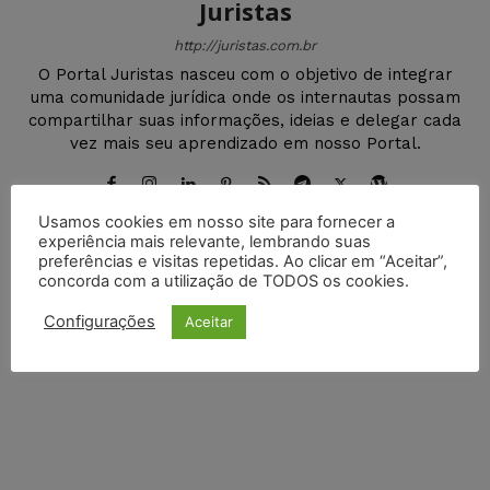
Juristas
http://juristas.com.br
O Portal Juristas nasceu com o objetivo de integrar
uma comunidade jurídica onde os internautas possam
compartilhar suas informações, ideias e delegar cada
vez mais seu aprendizado em nosso Portal.
Usamos cookies em nosso site para fornecer a
experiência mais relevante, lembrando suas
preferências e visitas repetidas. Ao clicar em “Aceitar”,
DEIXE UM COMENTÁRIO
concorda com a utilização de TODOS os cookies.
Configurações
Aceitar
Default Comments (0)
Facebook Comments
Disqus Comments