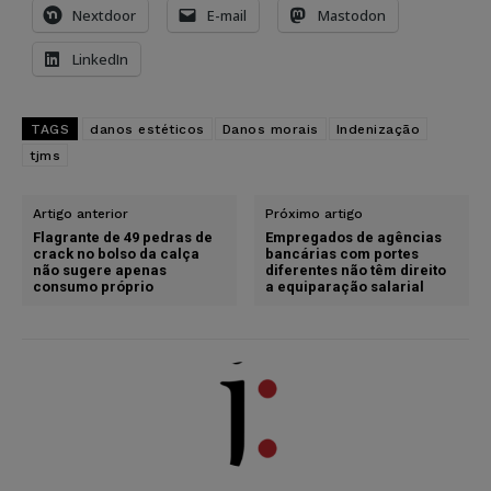
Nextdoor
E-mail
Mastodon
LinkedIn
TAGS
danos estéticos
Danos morais
Indenização
tjms
Artigo anterior
Próximo artigo
Flagrante de 49 pedras de
Empregados de agências
crack no bolso da calça
bancárias com portes
não sugere apenas
diferentes não têm direito
consumo próprio
a equiparação salarial