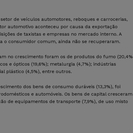
setor de veículos automotores, reboques e carrocerias,
etor automotivo aconteceu por causa da exportação
sições de taxistas e empresas no mercado interno. A
ara o consumidor comum, ainda não se recuperaram.
ram no crescimento foram os de produtos do fumo (20,4%
os e ópticos (19,6%); metalurgia (4,7%); indústrias
l plástico (4,5%), entre outros.
escimento dos bens de consumo duráveis (13,3%), foi
trodomésticos e automóveis. Os bens de capital cresceram
ção de equipamentos de transporte (7,9%), de uso misto