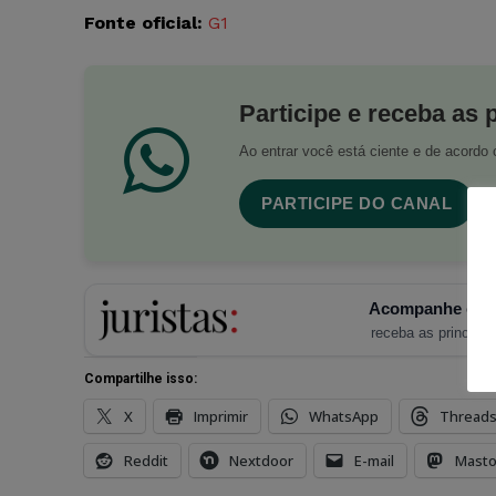
Fonte oficial:
G1
Participe e receba as 
Ao entrar você está ciente e de acord
PARTICIPE DO CANAL
Acompanhe o Ju
receba as principais
Compartilhe isso:
X
Imprimir
WhatsApp
Thread
Reddit
Nextdoor
E-mail
Mast