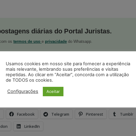
postagens diárias do Portal Juristas.
o com os
termos de uso
e
privacidade
do Whatsapp.
Usamos cookies em nosso site para fornecer a experiência
mais relevante, lembrando suas preferências e visitas
repetidas. Ao clicar em “Aceitar”, concorda com a utilização
de TODOS os cookies.
ristas no Google News
Seguir no Google
Configurações
Aceitar
 notícias jurídicas do Brasil
s
Facebook
Telegram
Pinterest
Tumblr
odon
LinkedIn