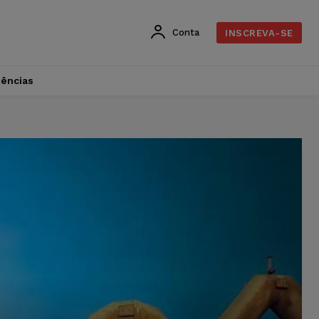
Conta
INSCREVA-SE
dências