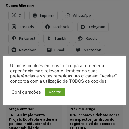
Compartilhe isso:
X
Imprimir
WhatsApp
Threads
Facebook
Telegram
Pinterest
Tumblr
Reddit
Nextdoor
E-mail
Mastodon
LinkedIn
Usamos cookies em nosso site para fornecer a
experiência mais relevante, lembrando suas
preferências e visitas repetidas. Ao clicar em “Aceitar”,
TAGS
adoção póstuma
concorda com a utilização de TODOS os cookies.
Estatuto da Criança e do Adolescente
STJ
união estável
Configurações
Aceitar
vínculo afetivo
Artigo anterior
Próximo artigo
TRE-AC implementa
CNJ promove debate sobre
Projeto EcoFrota e adere à
os aspectos jurídicos do
política institucional de
registro civil de pessoas
sustentabilidade
LGBTQIA+