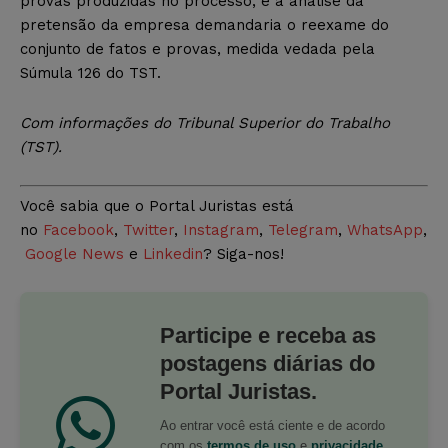
provas produzidas no processo, e a análise da
pretensão da empresa demandaria o reexame do
conjunto de fatos e provas, medida vedada pela
Súmula 126 do TST.
Com informações do Tribunal Superior do Trabalho
(TST).
Você sabia que o Portal Juristas está
no
Facebook
,
Twitter
,
Instagram
,
Telegram
,
WhatsApp
,
Google News
e
Linkedin
? Siga-nos!
Participe e receba as
postagens diárias do
Portal Juristas.
Ao entrar você está ciente e de acordo
com os
termos de uso
e
privacidade