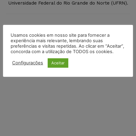
Universidade Federal do Rio Grande do Norte (UFRN).
DEIXE UM COMENTÁRIO
Usamos cookies em nosso site para fornecer a
experiência mais relevante, lembrando suas
Default Comments (0)
Facebook Comments
Disqus Comments
preferências e visitas repetidas. Ao clicar em “Aceitar”,
concorda com a utilização de TODOS os cookies.
Configurações
Aceitar