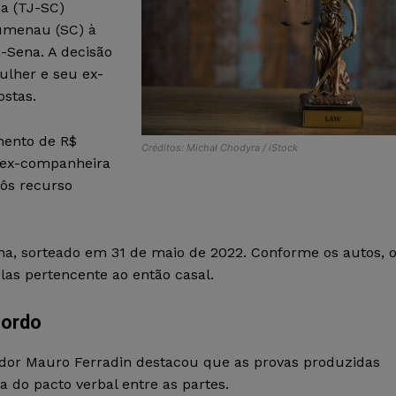
na (TJ-SC)
umenau (SC) à
-Sena. A decisão
ulher e seu ex-
ostas.
mento de R$
Créditos: Michał Chodyra / iStock
a ex-companheira
pôs recurso
na, sorteado em 31 de maio de 2022. Conforme os autos, 
as pertencente ao então casal.
cordo
dor Mauro Ferradin destacou que as provas produzidas
 do pacto verbal entre as partes.