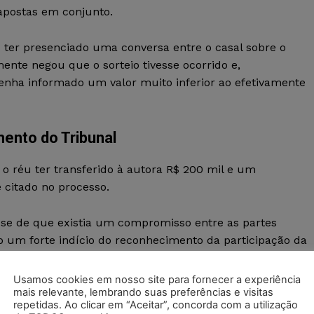
apostas em conjunto.
 ter presenciado uma conversa entre o casal sobre o
ente negou que o sorteio tivesse ocorrido e,
enha informado um valor muito inferior ao efetivamente
ento do Tribunal
e o réu ter transferido à autora R$ 200 mil e um
citado no processo.
ese de que existia um compromisso entre as partes
do um forte indício do reconhecimento da participação da
Usamos cookies em nosso site para fornecer a experiência
mais relevante, lembrando suas preferências e visitas
orte catarinense em julgamento realizado no dia 5 de jun
repetidas. Ao clicar em “Aceitar”, concorda com a utilização