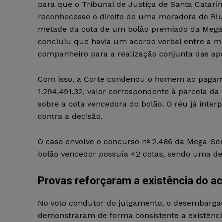
para que o Tribunal de Justiça de Santa Catari
reconhecesse o direito de uma moradora de Bl
metade da cota de um bolão premiado da Mega
concluiu que havia um acordo verbal entre a m
companheiro para a realização conjunta das ap
Com isso, a Corte condenou o homem ao paga
1.294.491,32, valor correspondente à parcela d
sobre a cota vencedora do bolão. O réu já inter
contra a decisão.
O caso envolve o concurso nº 2.486 da Mega-Se
bolão vencedor possuía 42 cotas, sendo uma del
Provas reforçaram a existência do a
No voto condutor do julgamento, o desembarga
demonstraram de forma consistente a existência