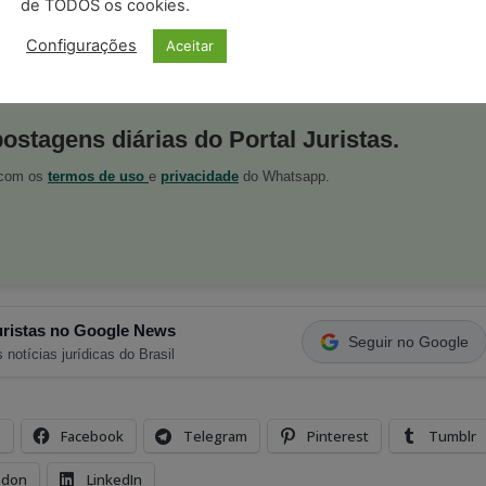
de TODOS os cookies.
Configurações
Aceitar
postagens diárias do Portal Juristas.
o com os
termos de uso
e
privacidade
do Whatsapp.
ristas no Google News
Seguir no Google
 notícias jurídicas do Brasil
s
Facebook
Telegram
Pinterest
Tumblr
odon
LinkedIn