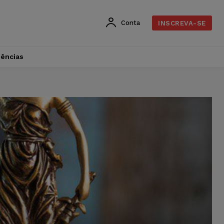
Conta
INSCREVA-SE
dências