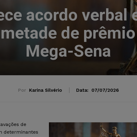
ce acordo verbal e
metade de prêmio 
Mega-Sena
Por
Karina Silvério
Data:
07/07/2026
ravações de
m determinantes