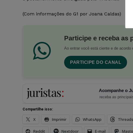
(Com informações do G1 por Joana Caldas)
Participe e receba as 
Ao entrar você está ciente e de acord
PARTICIPE DO CANAL
Acompanhe o Ju
receba as principais
Compartilhe isso:
X
Imprimir
WhatsApp
Thread
Reddit
Nextdoor
E-mail
Mast