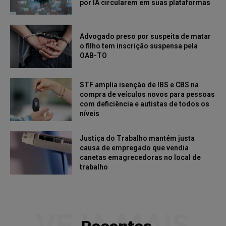
por IA circularem em suas plataformas
Advogado preso por suspeita de matar
o filho tem inscrição suspensa pela
OAB-TO
STF amplia isenção de IBS e CBS na
compra de veículos novos para pessoas
com deficiência e autistas de todos os
níveis
Justiça do Trabalho mantém justa
causa de empregado que vendia
canetas emagrecedoras no local de
trabalho
VEJA MAIS
Recentes