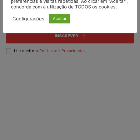
Inscreva-se
preferências e visitas repetidas. Ao clicar em “Aceitar”,
concorda com a utilização de TODOS os cookies.
Configurações
Aceitar
INSCREVER
Li e aceito a
Política de Privacidade
.