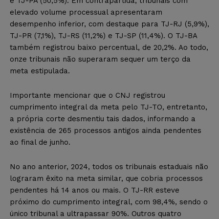
e TJ-PA (50,5%). Em contrapartida, tribunais com
elevado volume processual apresentaram
desempenho inferior, com destaque para TJ-RJ (5,9%),
TJ-PR (7,1%), TJ-RS (11,2%) e TJ-SP (11,4%). O TJ-BA
também registrou baixo percentual, de 20,2%. Ao todo,
onze tribunais não superaram sequer um terço da
meta estipulada.
Importante mencionar que o CNJ registrou
cumprimento integral da meta pelo TJ-TO, entretanto,
a própria corte desmentiu tais dados, informando a
existência de 265 processos antigos ainda pendentes
ao final de junho.
No ano anterior, 2024, todos os tribunais estaduais não
lograram êxito na meta similar, que cobria processos
pendentes há 14 anos ou mais. O TJ-RR esteve
próximo do cumprimento integral, com 98,4%, sendo o
único tribunal a ultrapassar 90%. Outros quatro