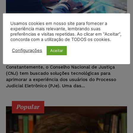
Usamos cookies em nosso site para fornecer a
experiência mais relevante, lembrando suas
preferências e visitas repetidas. Ao clicar em “Aceitar”,
PJeOffice aumenta a praticidade
concorda com a utilização de TODOS os cookies.
na utilização do sistema PJe
Configurações
Aceitar
Wilson Roberto
-
12/12/2016
NOTÍCIAS
Constantemente, o Conselho Nacional de Justiça
(CNJ) tem buscado soluções tecnológicas para
aprimorar a experiência dos usuários do Processo
Judicial Eletrônico (PJe). Uma das...
Popular