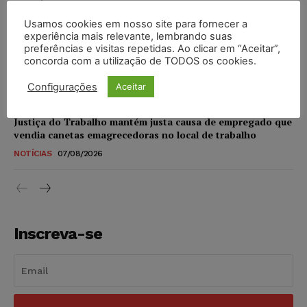
NOTÍCIAS
07/08/2026
Usamos cookies em nosso site para fornecer a
experiência mais relevante, lembrando suas
STF amplia isenção de IBS e CBS na compra de veículos
preferências e visitas repetidas. Ao clicar em “Aceitar”,
novos para pessoas com deficiência e autistas de todos os
concorda com a utilização de TODOS os cookies.
níveis
Configurações
Aceitar
DIREITO TRIBUTÁRIO
07/08/2026
Justiça do Trabalho mantém justa causa de empregado que
vendia canetas emagrecedoras no local de trabalho
NOTÍCIAS
07/08/2026
Inscreva-se