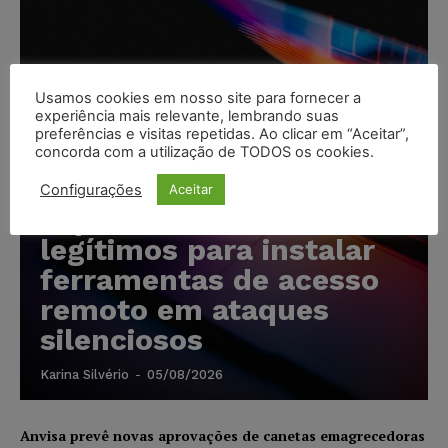
Usamos cookies em nosso site para fornecer a
experiência mais relevante, lembrando suas
preferências e visitas repetidas. Ao clicar em “Aceitar”,
concorda com a utilização de TODOS os cookies.
Cibercriminosos
Configurações
Aceitar
exploram softwares
legítimos para instalar
ferramentas de acesso
remoto em ataques
silenciosos
Karina Silvério
-
05/08/2026
Anvisa prevê novas aprovações de canetas emagrecedoras