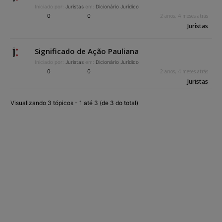
Iniciado por:
Juristas
em:
Dicionário Jurídico
0
0
2 anos, 4 meses atrás
Juristas
Significado de Ação Pauliana
Iniciado por:
Juristas
em:
Dicionário Jurídico
0
0
2 anos, 4 meses atrás
Juristas
Visualizando 3 tópicos - 1 até 3 (de 3 do total)