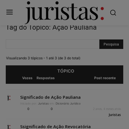
Tag do Tópico: Ação Pauliana
Visualizando 3 tópicos - 1 até 3 (de 3 do total)
TÓPICO
Vozes
Respostas
Post recente
Significado de Ação Pauliana
Iniciado por:
Juristas
em:
Dicionário Jurídico
0
0
2 anos, 4 meses atrás
Juristas
Ssignificado de Ação Revocatória