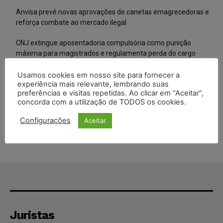
Anvisa prevê novas aprovações de canetas emagrecedoras e
reforça combate ao mercado ilegal
CNJ extingue aposentadoria compulsória como punição
máxima para magistrados e regulamenta perda do cargo
Justiça de SP rejeita ação da família de Alexandre de Moraes
Usamos cookies em nosso site para fornecer a
experiência mais relevante, lembrando suas
contra senador Alessandro Vieira
preferências e visitas repetidas. Ao clicar em “Aceitar”,
concorda com a utilização de TODOS os cookies.
Conselho Nacional de Justiça determina afastamento da juíza
Gabriela Hardt por dois anos
Configurações
Aceitar
Juristas