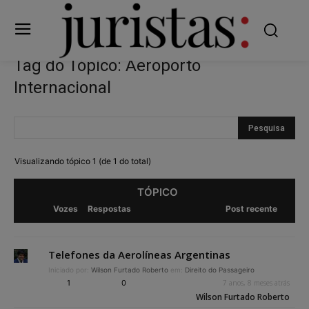
Tag do Tópico: Aeroporto
Internacional
Visualizando tópico 1 (de 1 do total)
TÓPICO
Vozes
Respostas
Post recente
Telefones da Aerolíneas Argentinas
Iniciado por:
Wilson Furtado Roberto
em:
Direito do Passageiro
1
0
7 anos, 8 meses atrás
Wilson Furtado Roberto