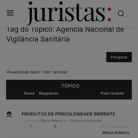
Tag do Tópico: Agência Nacional de
Vigilância Sanitária
Visualizando tópico 1 (de 1 do total)
TÓPICO
Vozes
Respostas
Post recente
PRODUTOS DE PERICULOSIDADE INERENTE
Iniciado por:
Wilson Roberto
em:
Direito do Consumidor
1
0
8 anos, 7 meses atrás
Wilson Roberto