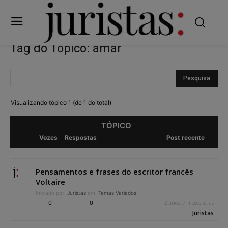
Tag do Tópico: amar
Visualizando tópico 1 (de 1 do total)
TÓPICO
Vozes
Respostas
Post recente
Pensamentos e frases do escritor francês
Voltaire
Iniciado por:
Juristas
em:
Temas Variados
0
0
2 anos, 7 meses atrás
Juristas