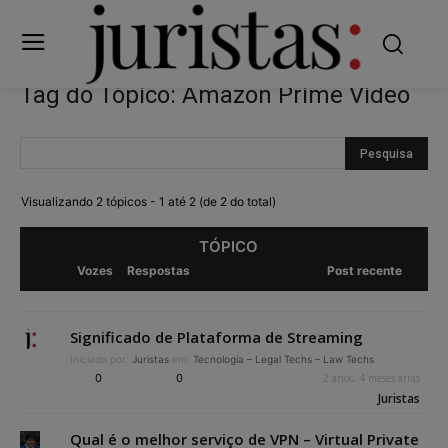
Tag do Tópico: Amazon Prime Video
Visualizando 2 tópicos - 1 até 2 (de 2 do total)
TÓPICO
Vozes
Respostas
Post recente
Significado de Plataforma de Streaming
Iniciado por:
Juristas
em:
Tecnologia – Legal Techs – Law Techs
0
0
2 anos, 4 meses atrás
Juristas
Qual é o melhor serviço de VPN – Virtual Private