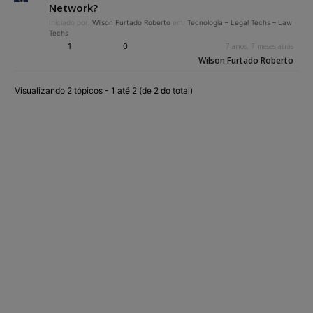
Network?
Iniciado por:
Wilson Furtado Roberto
em:
Tecnologia – Legal Techs – Law
Techs
1
0
7 anos, 7 meses atrás
Wilson Furtado Roberto
Visualizando 2 tópicos - 1 até 2 (de 2 do total)