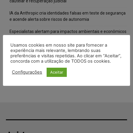
cautelar e recuperação judicial
IA da Anthropic cria identidades falsas em teste de segurança
e acende alerta sobre riscos de autonomia
Especialistas alertam para impactos ambientais e econômicos
da expansão de data centers de IA no Brasil
Usamos cookies em nosso site para fornecer a
TSE reforça que sistemas das urnas eletrônicas tornam-se
experiência mais relevante, lembrando suas
preferências e visitas repetidas. Ao clicar em “Aceitar”,
invioláveis após assinatura digital e lacração
concorda com a utilização de TODOS os cookies.
STF inicia julgamento sobre constitucionalidade da proibição
Configurações
Aceitar
dos jogos de azar no Brasil