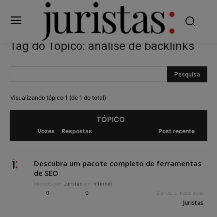
Tag do Tópico: análise de backlinks
Visualizando tópico 1 (de 1 do total)
TÓPICO
Vozes
Respostas
Post recente
Descubra um pacote completo de ferramentas
de SEO
Iniciado por:
Juristas
em:
Internet
0
0
2 anos, 2 meses atrás
Juristas