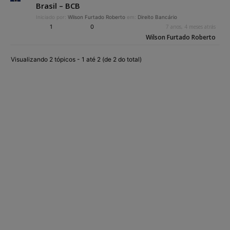
Brasil – BCB
Iniciado por:
Wilson Furtado Roberto
em:
Direito Bancário
1
0
7 anos, 4 meses atrás
Wilson Furtado Roberto
Visualizando 2 tópicos - 1 até 2 (de 2 do total)