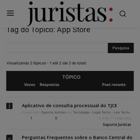
Tag do Tópico: App Store
Visualizando 2 tópicos - 1 até 2 (de 2 do total)
TÓPICO
Vozes
Respostas
Post recente
Aplicativo de consulta processual do TJCE
Iniciado por:
Suporte Juristas
em:
Tecnologia – Legal Techs – Law Techs
1
0
6 anos, 11 meses atrás
Suporte Juristas
Perguntas Frequentes sobre o Banco Central do