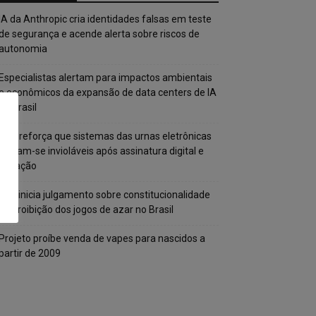
IA da Anthropic cria identidades falsas em teste
de segurança e acende alerta sobre riscos de
autonomia
Especialistas alertam para impactos ambientais
e econômicos da expansão de data centers de IA
no Brasil
TSE reforça que sistemas das urnas eletrônicas
tornam-se invioláveis após assinatura digital e
lacração
STF inicia julgamento sobre constitucionalidade
da proibição dos jogos de azar no Brasil
Projeto proíbe venda de vapes para nascidos a
partir de 2009