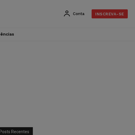
Conta
INSCREVA-SE
dências
Posts Recentes