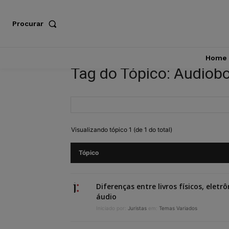
Procurar
Home
Tag do Tópico: Audiob
Visualizando tópico 1 (de 1 do total)
Tópico
Diferenças entre livros físicos, eletr
áudio
Iniciado por:
Juristas
em:
Temas Variados