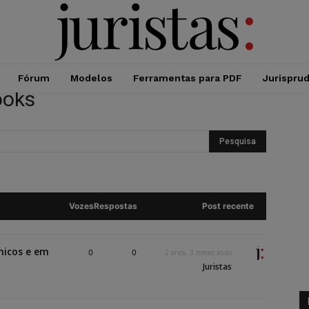
Fórum
Modelos
Ferramentas para PDF
Jurispru
ooks
Vozes
Respostas
Post recente
ônicos e em
0
0
2 anos, 3 meses atrás
Juristas