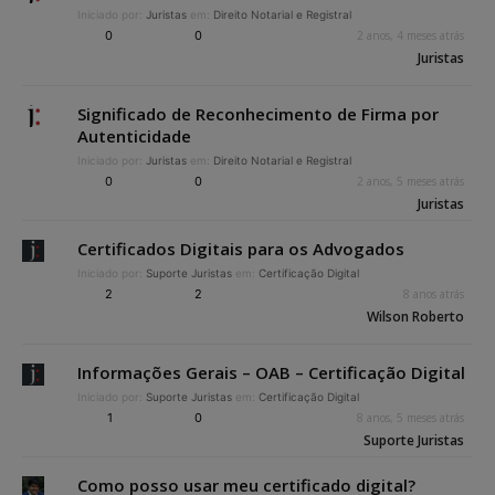
Iniciado por:
Juristas
em:
Direito Notarial e Registral
0
0
2 anos, 4 meses atrás
Juristas
Significado de Reconhecimento de Firma por
Autenticidade
Iniciado por:
Juristas
em:
Direito Notarial e Registral
0
0
2 anos, 5 meses atrás
Juristas
Certificados Digitais para os Advogados
Iniciado por:
Suporte Juristas
em:
Certificação Digital
2
2
8 anos atrás
Wilson Roberto
Informações Gerais – OAB – Certificação Digital
Iniciado por:
Suporte Juristas
em:
Certificação Digital
1
0
8 anos, 5 meses atrás
Suporte Juristas
Como posso usar meu certificado digital?