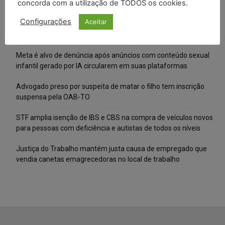
concorda com a utilização de TODOS os cookies.
Posts Recentes
Configurações
Aceitar
Composição da taxa de juros
Meta é alvo de denúncia após anúncios com conteúdo sexual
infantil gerado por IA circularem em suas plataformas
Advogado preso por suspeita de matar o filho tem inscrição
suspensa pela OAB-TO
STF amplia isenção de IBS e CBS na compra de veículos novos
para pessoas com deficiência e autistas de todos os níveis
Justiça do Trabalho mantém justa causa de empregado que
vendia canetas emagrecedoras no local de trabalho