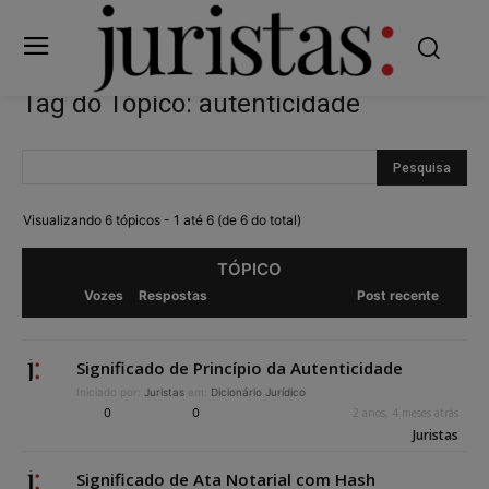
Tag do Tópico: autenticidade
Visualizando 6 tópicos - 1 até 6 (de 6 do total)
TÓPICO
Vozes
Respostas
Post recente
Significado de Princípio da Autenticidade
Iniciado por:
Juristas
em:
Dicionário Jurídico
0
0
2 anos, 4 meses atrás
Juristas
Significado de Ata Notarial com Hash