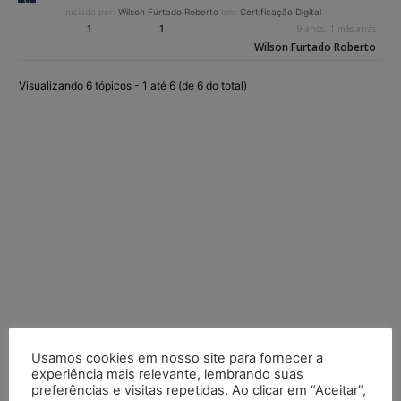
Iniciado por:
Wilson Furtado Roberto
em:
Certificação Digital
1
1
9 anos, 1 mês atrás
Wilson Furtado Roberto
Visualizando 6 tópicos - 1 até 6 (de 6 do total)
Usamos cookies em nosso site para fornecer a
experiência mais relevante, lembrando suas
preferências e visitas repetidas. Ao clicar em “Aceitar”,