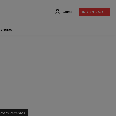
Conta
INSCREVA-SE
dências
Posts Recentes