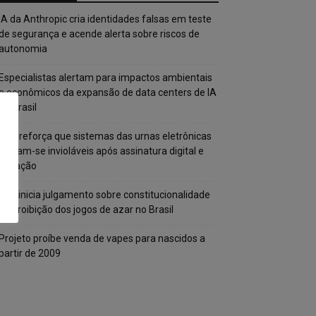
IA da Anthropic cria identidades falsas em teste
de segurança e acende alerta sobre riscos de
autonomia
Especialistas alertam para impactos ambientais
e econômicos da expansão de data centers de IA
no Brasil
TSE reforça que sistemas das urnas eletrônicas
tornam-se invioláveis após assinatura digital e
lacração
STF inicia julgamento sobre constitucionalidade
da proibição dos jogos de azar no Brasil
Projeto proíbe venda de vapes para nascidos a
partir de 2009