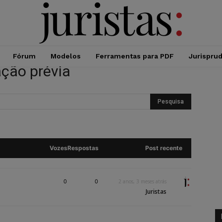
Fórum
Modelos
Ferramentas para PDF
Jurispru
ação prévia
Vozes
Respostas
Post recente
0
0
2 anos, 3 meses atrás
Juristas