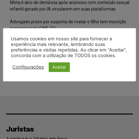
Meta é alvo de denúncia após anúncios com conteúdo sexual
infantil gerado por IA circularem em suas plataformas
Advogado preso por suspeita de matar o filho tem inscrição
suspensa pela OAB-TO
Usamos cookies em nosso site para fornecer a
STF amplia isenção de IBS e CBS na compra de veículos novos
experiência mais relevante, lembrando suas
para pessoas com deficiência e autistas de todos os níveis
preferências e visitas repetidas. Ao clicar em “Aceitar”,
concorda com a utilização de TODOS os cookies.
Justiça do Trabalho mantém justa causa de empregado que
vendia canetas emagrecedoras no local de trabalho
Configurações
Aceitar
Juristas
A Justiça e o Direito em Foco