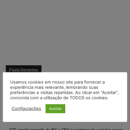
Posts Recentes
Usamos cookies em nosso site para fornecer a
Composição da taxa de juros
experiência mais relevante, lembrando suas
preferências e visitas repetidas. Ao clicar em “Aceitar”,
Meta é alvo de denúncia após anúncios com conteúdo sexual
concorda com a utilização de TODOS os cookies.
infantil gerado por IA circularem em suas plataformas
Configurações
Aceitar
Advogado preso por suspeita de matar o filho tem inscrição
suspensa pela OAB-TO
STF amplia isenção de IBS e CBS na compra de veículos novos