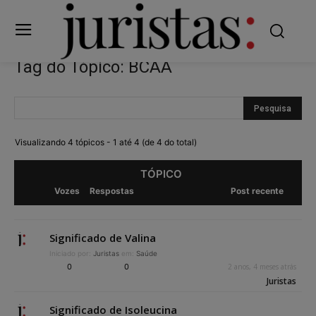
Tag do Tópico: BCAA
Visualizando 4 tópicos - 1 até 4 (de 4 do total)
TÓPICO
Vozes
Respostas
Post recente
Significado de Valina
Iniciado por:
Juristas
em:
Saúde
0
0
2 anos, 4 meses atrás
Juristas
Significado de Isoleucina