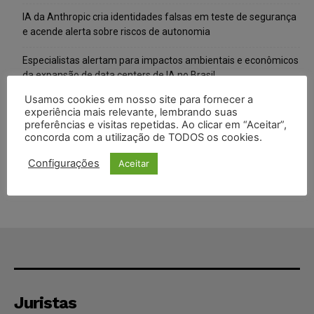
IA da Anthropic cria identidades falsas em teste de segurança
e acende alerta sobre riscos de autonomia
Especialistas alertam para impactos ambientais e econômicos
da expansão de data centers de IA no Brasil
Usamos cookies em nosso site para fornecer a
TSE reforça que sistemas das urnas eletrônicas tornam-se
experiência mais relevante, lembrando suas
invioláveis após assinatura digital e lacração
preferências e visitas repetidas. Ao clicar em “Aceitar”,
concorda com a utilização de TODOS os cookies.
STF inicia julgamento sobre constitucionalidade da proibição
dos jogos de azar no Brasil
Configurações
Aceitar
Juristas