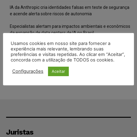
IA da Anthropic cria identidades falsas em teste de segurança
e acende alerta sobre riscos de autonomia
Especialistas alertam para impactos ambientais e econômicos
da expansão de data centers de IA no Brasil
Usamos cookies em nosso site para fornecer a
TSE reforça que sistemas das urnas eletrônicas tornam-se
experiência mais relevante, lembrando suas
invioláveis após assinatura digital e lacração
preferências e visitas repetidas. Ao clicar em “Aceitar”,
concorda com a utilização de TODOS os cookies.
STF inicia julgamento sobre constitucionalidade da proibição
dos jogos de azar no Brasil
Configurações
Aceitar
Juristas