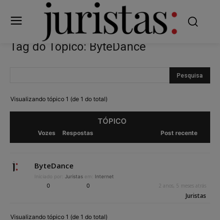
Tag do Tópico: ByteDance
Visualizando tópico 1 (de 1 do total)
TÓPICO
Vozes
Respostas
Post recente
ByteDance
Iniciado por:
Juristas
em:
Internet
0
0
2 anos, 5 meses atrás
Juristas
Visualizando tópico 1 (de 1 do total)