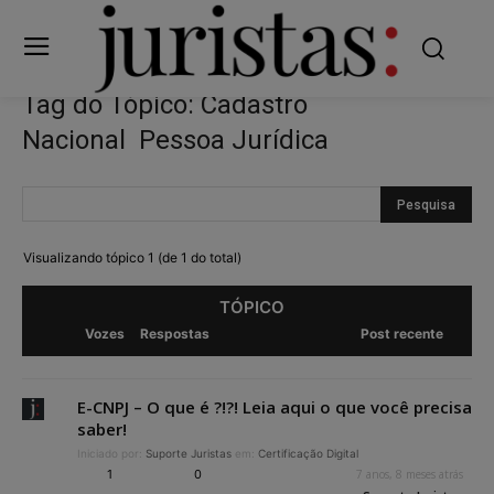
Tag do Tópico: Cadastro
Nacional Pessoa Jurídica
Visualizando tópico 1 (de 1 do total)
TÓPICO
Vozes
Respostas
Post recente
E-CNPJ – O que é ?!?! Leia aqui o que você precisa
saber!
Iniciado por:
Suporte Juristas
em:
Certificação Digital
1
0
7 anos, 8 meses atrás