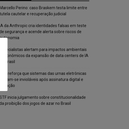
Marcello Perino: caso Braskem testa limite entre
tutela cautelar e recuperação judicial
IA da Anthropic cria identidades falsas em teste
de segurança e acende alerta sobre riscos de
autonomia
Especialistas alertam para impactos ambientais
e econômicos da expansão de data centers de IA
no Brasil
TSE reforça que sistemas das urnas eletrônicas
tornam-se invioláveis após assinatura digital e
lacração
STF inicia julgamento sobre constitucionalidade
da proibição dos jogos de azar no Brasil