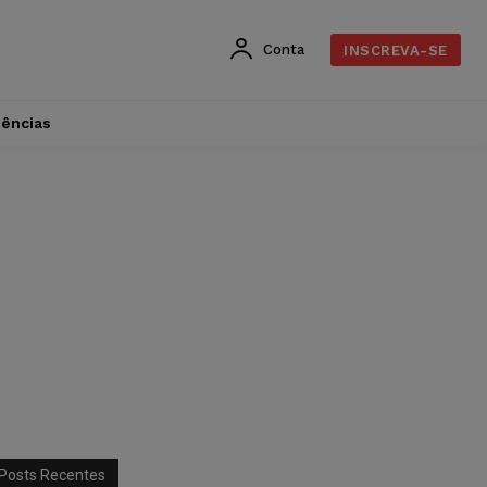
Conta
INSCREVA-SE
dências
Posts Recentes