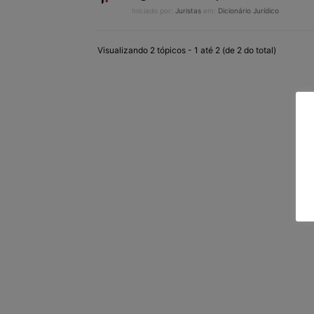
Iniciado por:
Juristas
em:
Dicionário Jurídico
Visualizando 2 tópicos - 1 até 2 (de 2 do total)