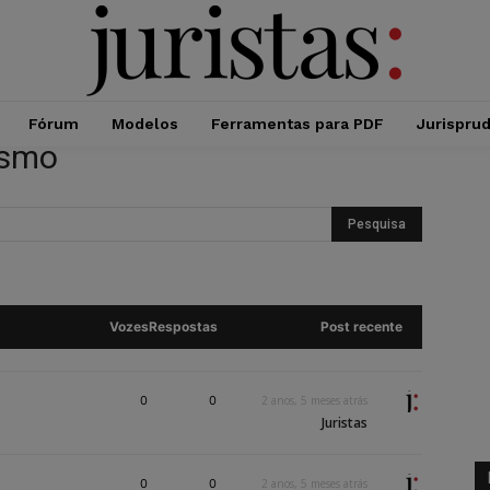
Fórum
Modelos
Ferramentas para PDF
Jurispru
ismo
Vozes
Respostas
Post recente
0
0
2 anos, 5 meses atrás
Juristas
0
0
2 anos, 5 meses atrás