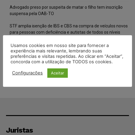
Advogado preso por suspeita de matar o filho tem inscrição
suspensa pela OAB-TO
STF amplia isenção de IBS e CBS na compra de veículos novos
para pessoas com deficiência e autistas de todos os níveis
Justiça do Trabalho mantém justa causa de empregado que
Usamos cookies em nosso site para fornecer a
experiência mais relevante, lembrando suas
vendia canetas emagrecedoras no local de trabalho
preferências e visitas repetidas. Ao clicar em “Aceitar”,
concorda com a utilização de TODOS os cookies.
Justiça de SP decreta prisão de suspeito investigado na morte
de advogado
Configurações
Aceitar
Juristas