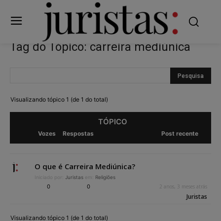
Tag do Tópico: carreira mediúnica
Visualizando tópico 1 (de 1 do total)
TÓPICO
Vozes
Respostas
Post recente
O que é Carreira Mediúnica?
Iniciado por:
Juristas
em:
Religiões
0
0
2 anos, 3 meses atrás
Juristas
Visualizando tópico 1 (de 1 do total)