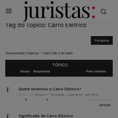
Tag do Tópico: Carro Elétrico
Visualizando 2 tópicos - 1 até 2 (de 2 do total)
TÓPICO
Vozes
Respostas
Post recente
Quem Inventou o Carro Elétrico?
Iniciado por:
Juristas
em:
Tecnologia – Legal Techs – Law Techs
0
0
2 anos, 3 meses atrás
Juristas
Significado de Carro Elétrico