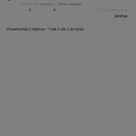
Iniciado por:
Juristas
em:
Temas Variados
0
0
2 anos, 3 meses atrás
Juristas
Visualizando 2 tópicos - 1 até 2 (de 2 do total)