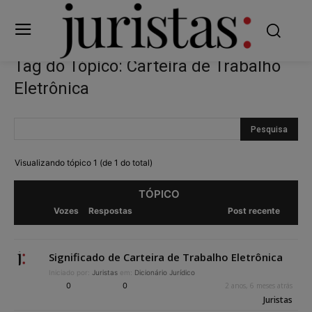
Tag do Tópico: Carteira de Trabalho
Eletrônica
Visualizando tópico 1 (de 1 do total)
TÓPICO
Vozes
Respostas
Post recente
Significado de Carteira de Trabalho Eletrônica
Iniciado por:
Juristas
em:
Dicionário Jurídico
0
0
2 anos, 6 meses atrás
Juristas