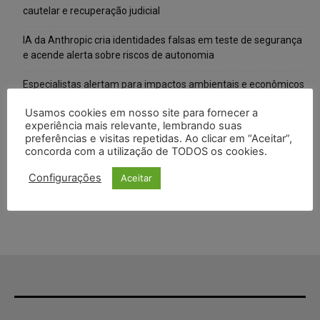
cautelar e recuperação judicial
IA da Anthropic cria identidades falsas em teste de segurança
e acende alerta sobre riscos de autonomia
Especialistas alertam para impactos ambientais e econômicos
da expansão de data centers de IA no Brasil
Usamos cookies em nosso site para fornecer a
experiência mais relevante, lembrando suas
TSE reforça que sistemas das urnas eletrônicas tornam-se
preferências e visitas repetidas. Ao clicar em “Aceitar”,
invioláveis após assinatura digital e lacração
concorda com a utilização de TODOS os cookies.
STF inicia julgamento sobre constitucionalidade da proibição
Configurações
Aceitar
dos jogos de azar no Brasil