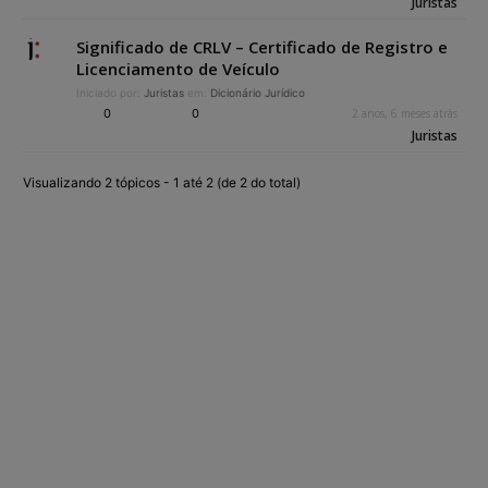
Juristas
Significado de CRLV – Certificado de Registro e
Licenciamento de Veículo
Iniciado por:
Juristas
em:
Dicionário Jurídico
0
0
2 anos, 6 meses atrás
Juristas
Visualizando 2 tópicos - 1 até 2 (de 2 do total)