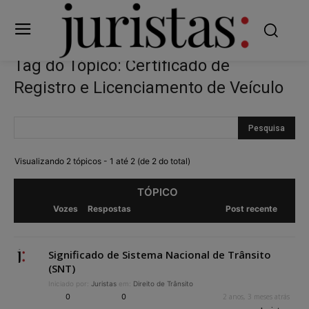
Tag do Tópico: Certificado de
Registro e Licenciamento de Veículo
Visualizando 2 tópicos - 1 até 2 (de 2 do total)
TÓPICO
Vozes
Respostas
Post recente
Significado de Sistema Nacional de Trânsito
(SNT)
Iniciado por:
Juristas
em:
Direito de Trânsito
0
0
2 anos, 3 meses atrás